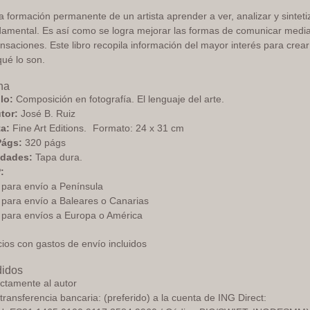
a formación permanente de un artista aprender a ver, analizar y sintetiz
damental. Es así como se logra mejorar las formas de comunicar medi
nsaciones. Este libro recopila información del mayor interés para cre
ué lo son.
ha
lo:
Composición en fotografía. El lenguaje del arte.
or:
José B. Ruiz
ta:
Fine Art Editions. Formato: 24 x 31 cm
Págs:
320 págs
idades:
Tapa dura.
:
para envío a Península
para envío a Baleares o Canarias
para envíos a Europa o América
ios con gastos de envío incluidos
idos
ectamente al autor
transferencia bancaria: (preferido) a la cuenta de ING Direct: