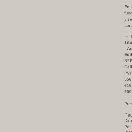
En l
fun
y se
porq
Fic
Títu
Aut
Edi
Nº 
Cal
PVP
55€
61€
90€
Prec
Ped
Dir
Por 