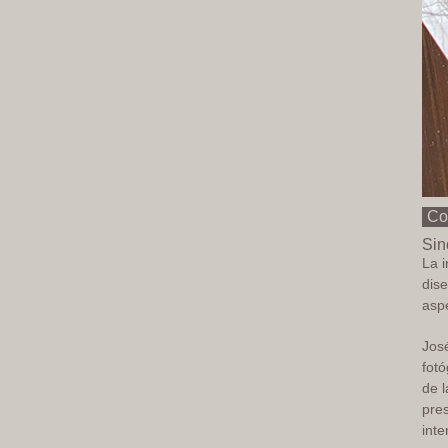
Co
Sin
La i
dise
aspe
José
fot
de 
pres
inte