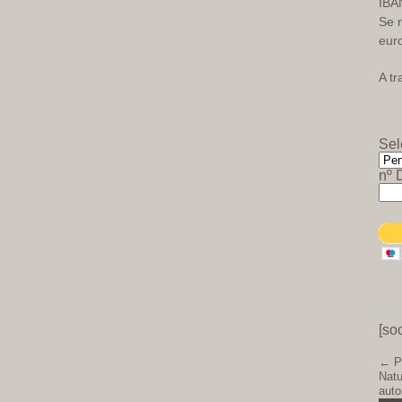
IBA
Se 
eur
A tr
Sel
nº 
[so
← PR
Natu
auto