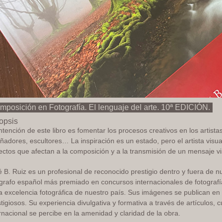
mposición en Fotografía. El lenguaje del arte. 10ª EDICIÓN.
opsis
ntención de este libro es fomentar los procesos creativos en los artista
ñadores, escultores… La inspiración es un estado, pero el artista vis
ctos que afectan a la composición y a la transmisión de un mensaje vi
 B. Ruiz es un profesional de reconocido prestigio dentro y fuera de n
ógrafo español más premiado en concursos internacionales de fotografí
la excelencia fotográfica de nuestro país. Sus imágenes se publican e
tigiosos. Su experiencia divulgativa y formativa a través de artículos, 
rnacional se percibe en la amenidad y claridad de la obra.