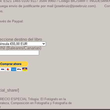
N: ES21 1465 0100 9117 3584 9960 / Código BIC/SWIFT: INGDESMM
ruega envío de justificante por mail (josebruiz@josebruiz.com). Con
os.
avés de Paypal:
eccione destino del libro
DNI (Baleares/Canarias)
cial_share/]
ECIO ESPECIAL Trilogía: El Fotógrafo en la
raleza, Composición en Fotografía y Fotografía de
r